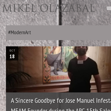
#ModernArt
OCT
18
A Sincere Goodbye for Jose Manuel Infest
MEAM Founder during the ARC 15th Salo