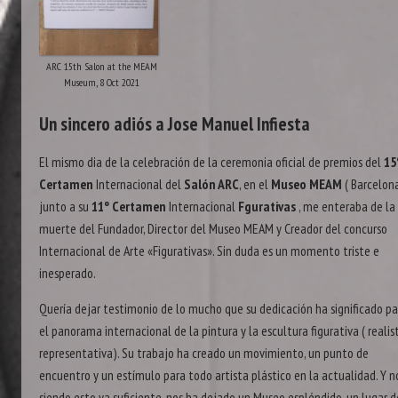
ARC 15th Salon at the MEAM
Museum, 8 Oct 2021
Un sincero adiós a Jose Manuel Infiesta
El mismo dia de la celebración de la ceremonia oficial de premios del
15
Certamen
Internacional del
Salón ARC
, en el
Museo MEAM
( Barcelon
junto a su
11º Certamen
Internacional
Fgurativas
, me enteraba de la
muerte del Fundador, Director del Museo MEAM y Creador del concurso
Internacional de Arte «Figurativas». Sin duda es un momento triste e
inesperado.
Quería dejar testimonio de lo mucho que su dedicación ha significado pa
el panorama internacional de la pintura y la escultura figurativa ( realis
representativa). Su trabajo ha creado un movimiento, un punto de
encuentro y un estímulo para todo artista plástico en la actualidad. Y n
siendo esto ya suficiente, nos ha dejado un Museo espléndido, un lugar d