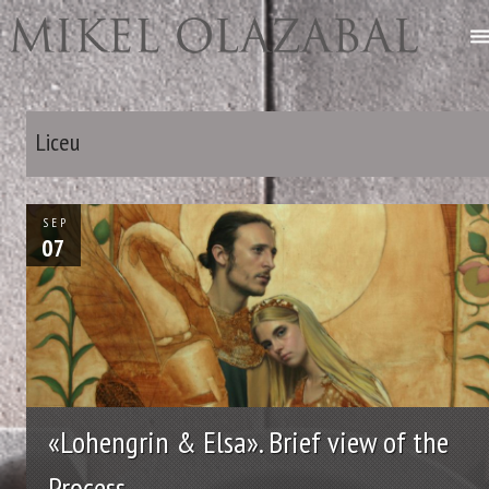
Liceu
SEP
07
«Lohengrin & Elsa». Brief view of the
Process.