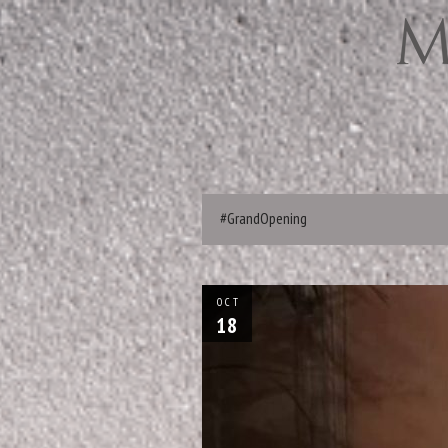
#GrandOpening
OCT
18